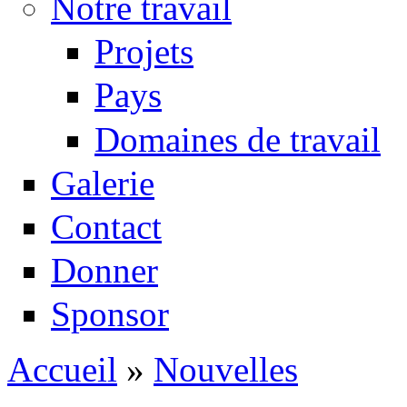
Notre travail
Projets
Pays
Domaines de travail
Galerie
Contact
Donner
Sponsor
Accueil
»
Nouvelles
Vous êtes ici