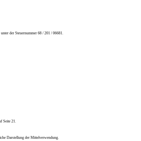
 unter der Steuernummer 68 / 201 / 06681.
f Seite 21.
rliche Darstellung der Mittelverwendung.