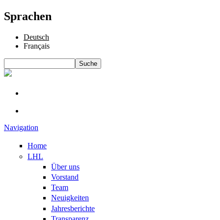
Sprachen
Deutsch
Français
Suche
Suchformular
Navigation
Home
LHL
Über uns
Vorstand
Team
Neuigkeiten
Jahresberichte
Transparenz