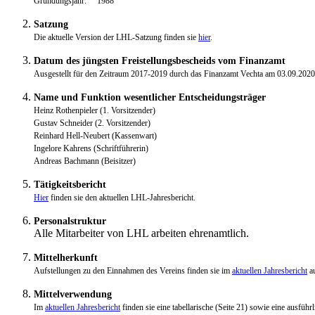
Gründungsjahr: 1988
Satzung
Die aktuelle Version der LHL-Satzung finden sie
hier
.
Datum des jüngsten Freistellungsbescheids vom Finanzamt
Ausgestellt für den Zeitraum 2017-2019 durch das Finanzamt Vechta am 03.09.2020
Name und Funktion wesentlicher Entscheidungsträger
Heinz Rothenpieler (1. Vorsitzender)
Gustav Schneider (2. Vorsitzender)
Reinhard Hell-Neubert (Kassenwart)
Ingelore Kahrens (Schriftführerin)
Andreas Bachmann (Beisitzer)
Tätigkeitsbericht
Hier
finden sie den aktuellen LHL-Jahresbericht.
Personalstruktur
Alle Mitarbeiter von LHL arbeiten ehrenamtlich.
Mittelherkunft
Aufstellungen zu den Einnahmen des Vereins finden sie im
aktuellen Jahresbericht
au
Mittelverwendung
Im
aktuellen Jahresbericht
finden sie eine tabellarische (Seite 21) sowie eine ausfüh