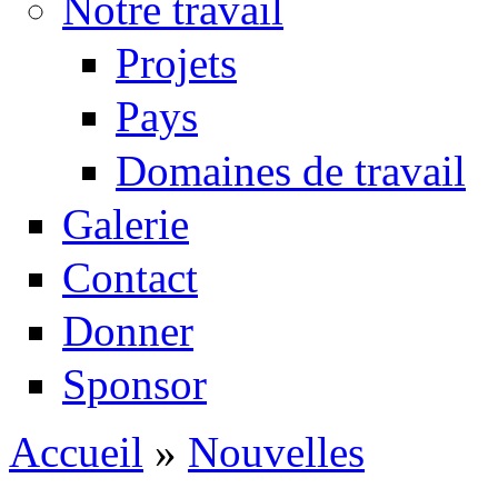
Notre travail
Projets
Pays
Domaines de travail
Galerie
Contact
Donner
Sponsor
Accueil
»
Nouvelles
Vous êtes ici