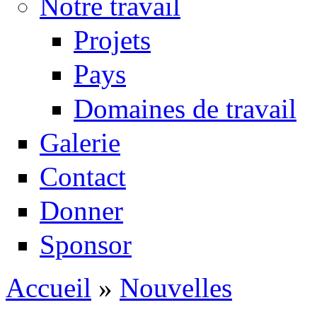
Notre travail
Projets
Pays
Domaines de travail
Galerie
Contact
Donner
Sponsor
Accueil
»
Nouvelles
Vous êtes ici