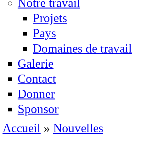
Notre travail
Projets
Pays
Domaines de travail
Galerie
Contact
Donner
Sponsor
Accueil
»
Nouvelles
Vous êtes ici