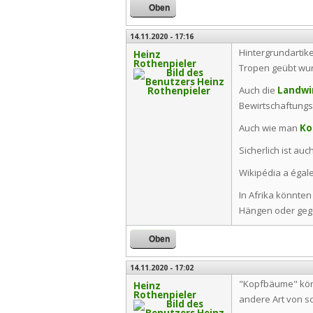
Oben
14.11.2020 - 17:16
Hintergrundartik
Heinz
Rothenpieler
Tropen geübt wur
Auch die
Landwi
Bewirtschaftungs
Auch wie man
Ko
Sicherlich ist auc
Wikipédia a égale
In Afrika könnte
Hängen oder gege
Oben
14.11.2020 - 17:02
"Kopfbäume" könn
Heinz
Rothenpieler
andere Art von 