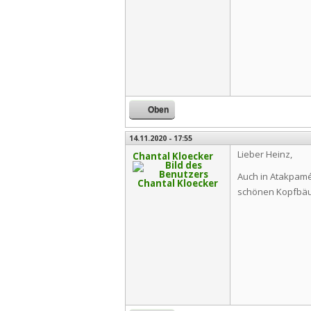
Oben
14.11.2020 - 17:55
Lieber Heinz,
Chantal Kloecker
Auch in Atakpamé 
schönen Kopfbäu