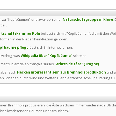
el zu "Kopfbäumen" und zwar von einer
Naturschutzgruppe in Kleve
. 
de...
rtschaftskammer Köln
befasst sich mit "Kopfbäumen", die mit den Wei
formen in der Niederrhein-Region gehören.
pfbäume pflegt
lässt sich im Internet lernen.
h wichtig, was
Wikipedia über "Kopfbäume"
schreibt
ment un article en français sur les
"arbres de tête" (Trogne)
n aber auch
Hecken interessant sein zur Brennholzproduktion
und gl
n Schäden durch Wind und Wetter. Hier die französische Erläuterung zu
en Brennholz produzieren, die Äste wachsen immer wieder nach. Ob die
schnellwachsenden Bäumen und Sträuchern?