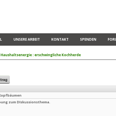
L
UNSERE ARBEIT
KONTAKT
SPENDEN
FOR
 Haushaltsenergie : erschwingliche Kochherde
itrag
 Kopfbäumen
bung zum DIskussionsthema.