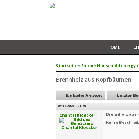
HOME
LH
Sie sind hier
Startseite
»
Foren
»
Household energy /
Brennholz aus Kopfbäumen
Einfache Antwort
Letzter Be
09.11.2020 - 21:25
Brennholz aus
Chantal Kloecker
Kurze Beschrei