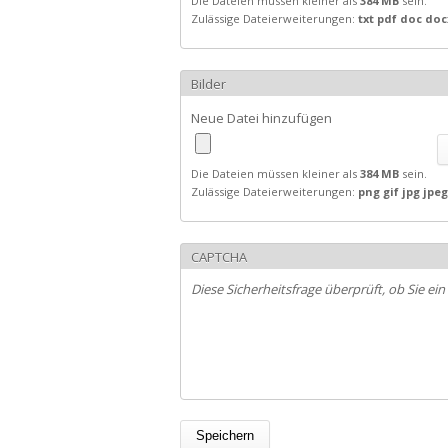
Die Dateien müssen kleiner als
384 MB
sein.
Zulässige Dateierweiterungen:
txt pdf doc docx
Bilder
Neue Datei hinzufügen
Die Dateien müssen kleiner als
384 MB
sein.
Zulässige Dateierweiterungen:
png gif jpg jpeg
CAPTCHA
Diese Sicherheitsfrage überprüft, ob Sie 