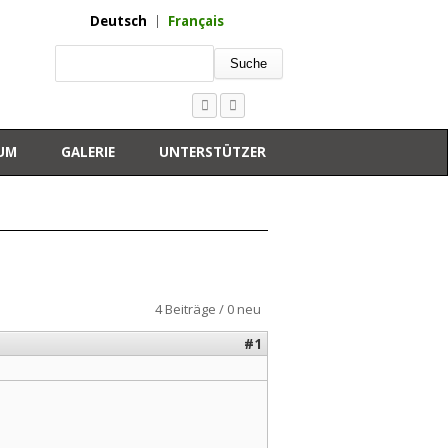
Deutsch
Français
Suche
UM
GALERIE
UNTERSTÜTZER
4 Beiträge / 0 neu
#1