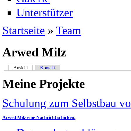
Unterstützer
Startseite
»
Team
Sie sind hier
Arwed Milz
Ansicht
(aktiver Reiter)
Kontakt
Primäre Reiter
Meine Projekte
Schulung zum Selbstbau v
Arwed Milz eine Nachricht schicken.