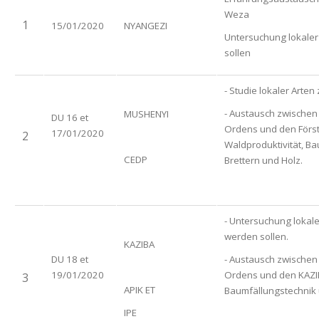
Weza
1
15/01/2020
NYANGEZI
Untersuchung lokaler 
sollen
- Studie lokaler Arten
- Austausch zwischen 
MUSHENYI
DU 16 et
Ordens und den Förs
17/01/2020
2
Waldproduktivität, B
CEDP
Brettern und Holz.
- Untersuchung lokale
werden sollen.
KAZIBA
DU 18 et
- Austausch zwischen 
19/01/2020
Ordens und den KAZIB
3
APIK ET
Baumfällungstechnik 
IPE