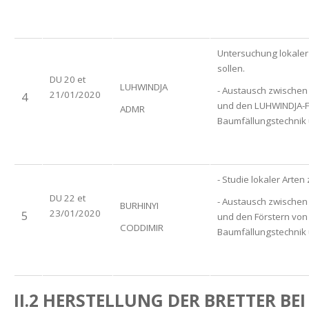
Untersuchung lokaler 
sollen.
DU 20 et
LUHWINDJA
- Austausch zwischen 
21/01/2020
4
und den LUHWINDJA-Fö
ADMR
Baumfällungstechnik 
- Studie lokaler Arten
DU 22 et
- Austausch zwischen 
BURHINYI
23/01/2020
5
und den Förstern von
CODDIMIR
Baumfällungstechnik 
II.2 HERSTELLUNG DER BRETTER BE