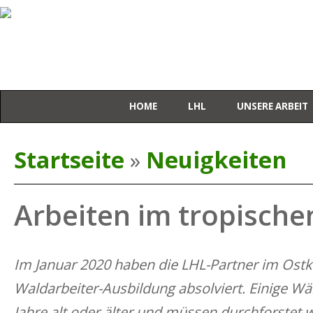
HOME
LHL
UNSERE ARBEIT
Sie sind hier
Startseite
Neuigkeiten
»
Arbeiten im tropisch
Im Januar 2020 haben die LHL-Partner im Ost
Waldarbeiter-Ausbildung absolviert. Einige Wä
Jahre alt oder älter und müssen durchforstet 