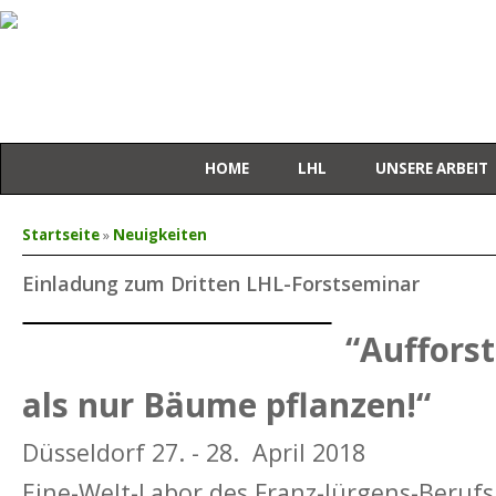
HOME
LHL
UNSERE ARBEIT
Sie sind hier
Startseite
»
Neuigkeiten
Einladung zum Dritten LHL-Forstseminar
“Aufforst
als nur Bäume pflanzen!“
Düsseldorf 27. - 28. April 2018
Eine-Welt-Labor des Franz-Jürgens-Berufs