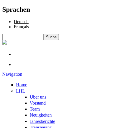
Sprachen
Deutsch
Français
Suche
Suchformular
Navigation
Home
LHL
Über uns
Vorstand
Team
Neuigkeiten
Jahresberichte
Transparenz