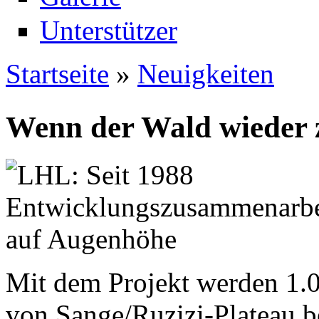
Unterstützer
Startseite
»
Neuigkeiten
Sie sind hier
Wenn der Wald wieder
Mit dem Projekt werden 1.
von Sange/Ruzizi-Plateau 