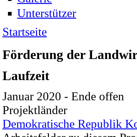
Unterstützer
Startseite
Sie sind hier
Förderung der Landwir
Laufzeit
Januar 2020
-
Ende offen
Projektländer
Demokratische Republik K