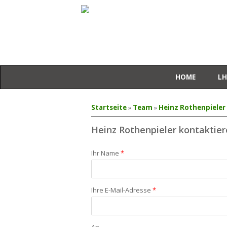
HOME
LH
Sie sind hier
Startseite
»
Team
»
Heinz Rothenpieler
Heinz Rothenpieler kontaktie
Ihr Name
*
Ihre E-Mail-Adresse
*
An