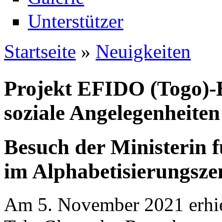
Unterstützer
Startseite
»
Neuigkeiten
Sie sind hier
Projekt EFIDO (Togo)-B
soziale Angelegenheiten
Besuch der Ministerin f
im Alphabetisierungs
Am 5. November 2021 erhie