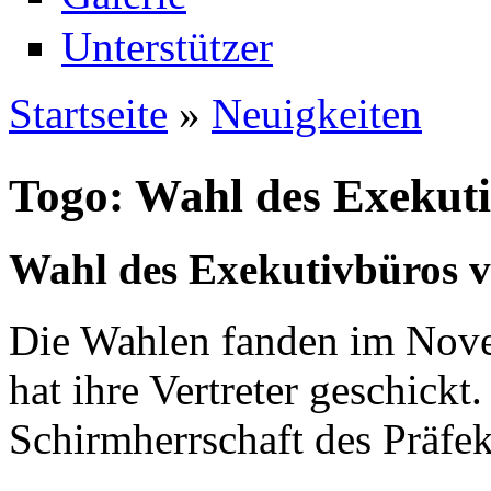
Unterstützer
Startseite
»
Neuigkeiten
Sie sind hier
Togo: Wahl des Exeku
Wahl des Exekutivbüros
Die Wahlen fanden im Novem
hat ihre Vertreter geschickt
Schirmherrschaft des Präfekt