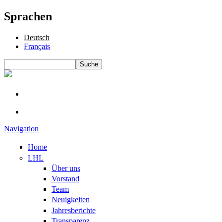
Sprachen
Deutsch
Français
Suche
Suchformular
Navigation
Home
LHL
Über uns
Vorstand
Team
Neuigkeiten
Jahresberichte
Transparenz