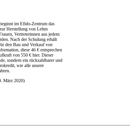
eginnt im Efido-Zentrum das
zur Herstellung von Lehm
rauen, Vertreterinnen aus jedem
rden. Nach der Schulung erhält
 für den Bau und Verkauf von
formation, diese 46 € entsprechen
ufkraft von 550 € hier. Dieser
nde, sondern ein rückzahlbarer und
okredit, wie alle unsere
ahren.
0. März 2020)