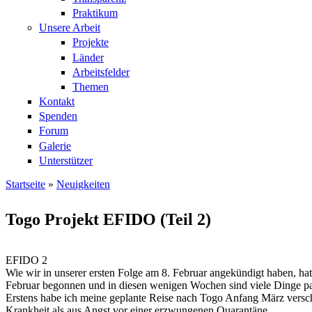
Praktikum
Unsere Arbeit
Projekte
Länder
Arbeitsfelder
Themen
Kontakt
Spenden
Forum
Galerie
Unterstützer
Startseite
»
Neuigkeiten
Sie sind hier
Togo Projekt EFIDO (Teil 2)
EFIDO 2
Wie wir in unserer ersten Folge am 8. Februar angekündigt haben, h
Februar begonnen und in diesen wenigen Wochen sind viele Dinge pas
Erstens habe ich meine geplante Reise nach Togo Anfang März versc
Krankheit als aus Angst vor einer erzwungenen Quarantäne.