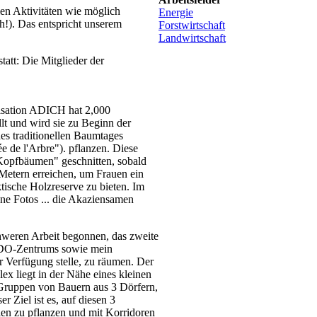
elen Aktivitäten wie möglich
Energie
ch!). Das entspricht unserem
Forstwirtschaft
Landwirtschaft
tatt: Die Mitglieder der
isation ADICH hat 2,000
t und wird sie zu Beginn der
es traditionellen Baumtages
e de l'Arbre"). pflanzen. Diese
opfbäumen" geschnitten, sobald
Metern erreichen, um Frauen ein
tische Holzreserve zu bieten. Im
ne Fotos ... die Akaziensamen
hweren Arbeit begonnen, das zweite
DO-Zentrums sowie mein
r Verfügung stelle, zu räumen. Der
ex liegt in der Nähe eines kleinen
 Gruppen von Bauern aus 3 Dörfern,
er Ziel ist es, auf diesen 3
ien zu pflanzen und mit Korridoren