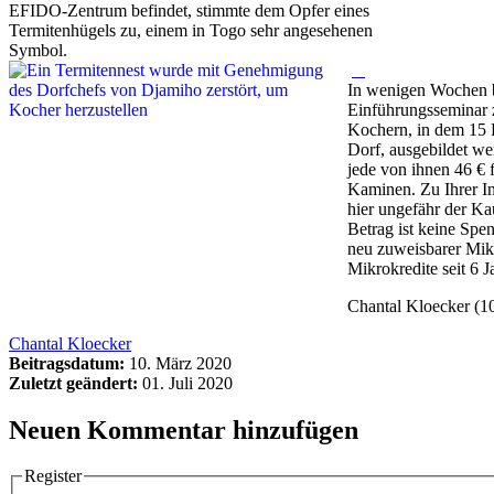
EFIDO-Zentrum befindet, stimmte dem Opfer eines
Termitenhügels zu, einem in Togo sehr angesehenen
Symbol.
In wenigen Wochen b
Einführungsseminar 
Kochern, in dem 15 F
Dorf, ausgebildet we
jede von ihnen 46 €
Kaminen. Zu Ihrer In
hier ungefähr der Ka
Betrag ist keine Spe
neu zuweisbarer Mikr
Mikrokredite seit 6 J
Chantal Kloecker (1
Chantal Kloecker
Beitragsdatum:
10. März 2020
Zuletzt geändert:
01. Juli 2020
Neuen Kommentar hinzufügen
Register