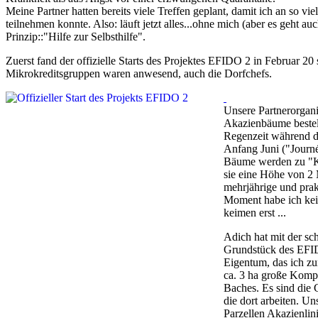
Meine Partner hatten bereits viele Treffen geplant, damit ich an so vi
teilnehmen konnte. Also: läuft jetzt alles...ohne mich (aber es geht au
Prinzip::"Hilfe zur Selbsthilfe".
Zuerst fand der offizielle Starts des Projektes EFIDO 2 in Februar 20 s
Mikrokreditsgruppen waren anwesend, auch die Dorfchefs.
Unsere Partnerorgan
Akazienbäume bestell
Regenzeit während d
Anfang Juni ("Journé
Bäume werden zu "K
sie eine Höhe von 2 
mehrjährige und prak
Moment habe ich kei
keimen erst ...
Adich hat mit der sc
Grundstück des EFI
Eigentum, das ich zu
ca. 3 ha große Kompl
Baches. Es sind die
die dort arbeiten. Uns
Parzellen Akazienlin