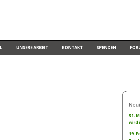
L
UNSERE ARBEIT
KONTAKT
SPENDEN
FOR
Neui
31. M
wird 
19. F