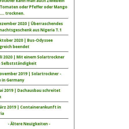
trockner kann man auch Zwiebeln
 Tomaten oder Pfeffer oder Mango
.... trocknen.
Dezember 2020 | Überraschendes
nachtsgeschenk aus Nigeria T.1
Oktober 2020 | Bus-Odyssee
lgreich beendet
uli 2020 | Mit einem Solartrockner
e Selbstständigkeit
ovember 2019 | Solartrockner -
 in Germany
ai 2019 | Dachausbau schreitet
n
ärz 2019 | Containerankunft in
ia
- Ältere Neuigkeiten -