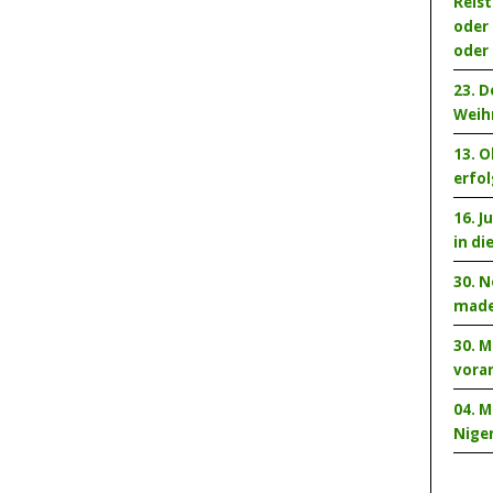
Reis
oder
oder 
23. 
Weih
13. 
erfo
16. J
in di
30. N
made
30. M
vora
04. M
Niger