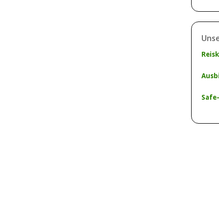
Unse
Reis
Ausb
Safe