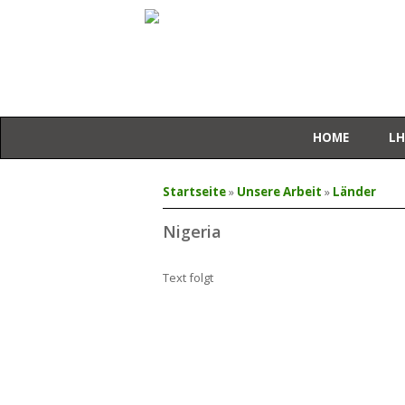
HOME
LH
Sie sind hier
Startseite
»
Unsere Arbeit
»
Länder
Nigeria
Text folgt